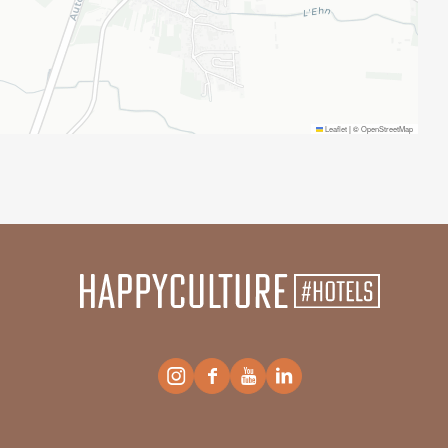
Leaflet
|
©
OpenStreetMap