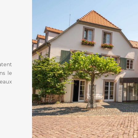
atent
ns le
beaux